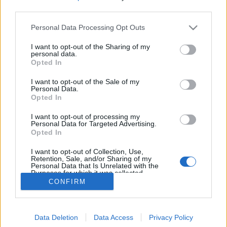
Inbox Files bietet 20 kostenlosen Speicherplatz für alle
third parties.
Ihre Dateien bis zu einer Größe von je 2.5 GB.
Personal Data Processing Opt Outs
Bequeme Freigabe großer Dateien
I want to opt-out of the Sharing of my
personal data.
Speichern Sie große Dateien und tauschen Sie sie mit
Opted In
Ihren Freunden und Bekannten ohne Einschränkungen
aus.
I want to opt-out of the Sale of my
Personal Data.
Opted In
Link zu Dateien freigeben
I want to opt-out of processing my
Teilen Sie Links zu Ihren Dateien in Foren, Blogs und auf
Personal Data for Targeted Advertising.
Websites.
Opted In
I want to opt-out of Collection, Use,
WebDav-Unterstützung
Retention, Sale, and/or Sharing of my
Personal Data that Is Unrelated with the
Sie können „Inbox Files“ jetzt mit Ihrem Computer oder
Purposes for which it was collected.
Telefon als Netzlaufwerk verbinden und sie wie andere
Opted Out
CONFIRM
Dateien auf Ihrem Gerät verwalten.
Mehr lesen
Ihre Dateien sichern
Data Deletion
Data Access
Privacy Policy